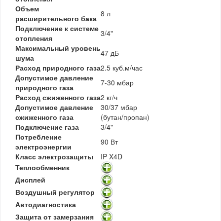
Объем
8 л
расширительного бака
Подключение к системе
3/4"
отопления
Максимальный уровень
47 дБ
шума
Расход природного газа
2.5 куб.м/час
Допустимое давление
7-30 мбар
природного газа
Расход сжиженного газа
2 кг/ч
Допустимое давление
30/37 мбар
сжиженного газа
(бутан/пропан)
Подключение газа
3/4"
Потребление
90 Вт
электроэнергии
Класс электрозащиты
IP X4D
Теплообменник
Дисплей
Воздушный регулятор
Автодиагностика
Защита от замерзания