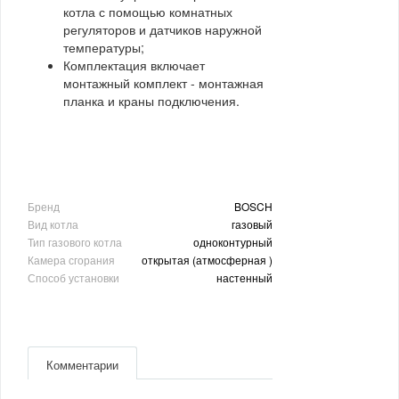
котла с помощью комнатных
регуляторов и датчиков наружной
температуры;
Комплектация включает
монтажный комплект - монтажная
планка и краны подключения.
Бренд
BOSCH
Вид котла
газовый
Тип газового котла
одноконтурный
Камера сгорания
открытая (атмосферная )
Способ установки
настенный
Комментарии