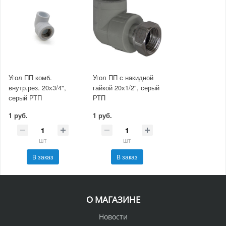
Угол ПП комб.
Угол ПП с накидной
внутр.рез. 20х3/4",
гайкой 20х1/2", серый
серый РТП
РТП
1 руб.
1 руб.
шт
шт
В заказ
В заказ
О МАГАЗИНЕ
Новости