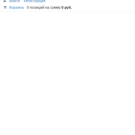
Войти
Регистрация
Корзина
0 позиций
на сумму
0 руб.
РАССЫЛКА
ПОДПИСАТЬСЯ
Быстро с 1С-Битрикс
АПТУС-ТОРГ
моб: +375 29
1
6
2-60-21
гор/факс: 8 (0154)
62-60-21
Г.ЛИДА, УЛ. ШЕВЧЕНКО, 12